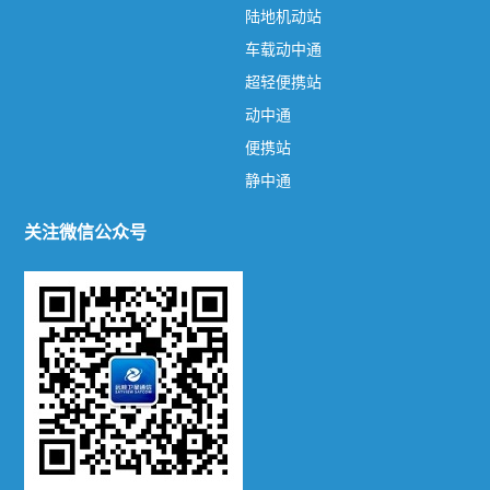
热门标签
TAG
陆地机动站
车载动中通
关于我们
超轻便携站
远眺卫星通信
鑫远眺品牌
联系方式
动中通
新闻资讯
便携站
静中通
公司新闻
行业动态
关注微信公众号
产品系列
陆地机动站
车载动中通
超轻便携站
动中通
便携站
静中通