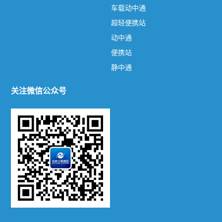
车载动中通
关于我们
超轻便携站
远眺卫星通信
鑫远眺品牌
联系方式
动中通
新闻资讯
便携站
静中通
公司新闻
行业动态
关注微信公众号
产品系列
陆地机动站
车载动中通
超轻便携站
动中通
便携站
静中通