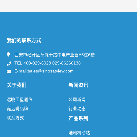
快捷导航
NAV
关于远眺
我们的联系方式
新闻资讯
西安市经开区草滩十路中电产业园A5栋6楼
TEL:400-029-6928 029-86266138
产品及服务
E-mail:sales@sinosatview.com
解决方案
关于我们
新闻资讯
联系方式
远眺卫星通信
公司新闻
鑫远眺品牌
行业动态
联系方式
产品系列
热门标签
TAG
陆地机动站