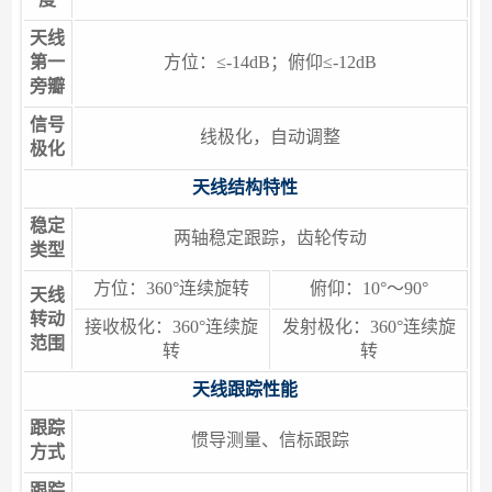
天线
第一
方位：≤-14dB；俯仰≤-12dB
旁瓣
信号
线极化，自动调整
极化
天线结构特性
稳定
两轴稳定跟踪，齿轮传动
类型
方位：360°连续旋转
俯仰：10°～90°
天线
转动
接收极化：360°连续旋
发射极化：360°连续旋
范围
转
转
天线跟踪性能
跟踪
惯导测量、信标跟踪
方式
跟踪