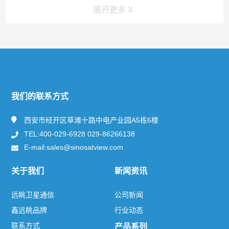
展开更多
快捷导航
NAV
关于远眺
我们的联系方式
新闻资讯
西安市经开区草滩十路中电产业园A5栋6楼
TEL:400-029-6928 029-86266138
产品及服务
E-mail:sales@sinosatview.com
卫星通信系统
关于我们
新闻资讯
iDirect 卫星通信系统
远眺卫星通信
公司新闻
船载卫星通信系统
鑫远眺品牌
行业动态
联系方式
产品系列