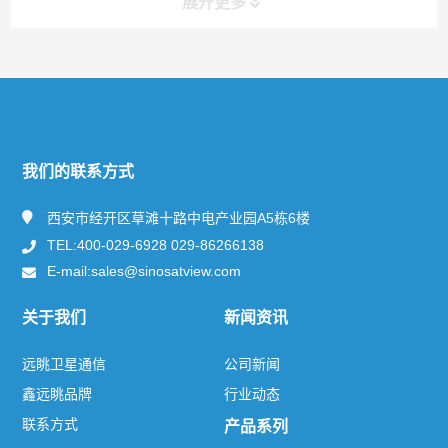
展开更多
快捷导航
NAV
关于远眺
我们的联系方式
新闻资讯
西安市经开区草滩十路中电产业园A5栋6楼
TEL:400-029-6928 029-86266138
产品及服务
E-mail:sales@sinosatview.com
解决方案
关于我们
新闻资讯
联系方式
远眺卫星通信
公司新闻
鑫远眺品牌
行业动态
联系方式
产品系列