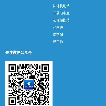
热门标签
TAG
陆地机动站
车载动中通
关于我们
超轻便携站
远眺卫星通信
鑫远眺品牌
联系方式
动中通
新闻资讯
便携站
静中通
公司新闻
行业动态
关注微信公众号
产品系列
陆地机动站
车载动中通
超轻便携站
动中通
便携站
静中通