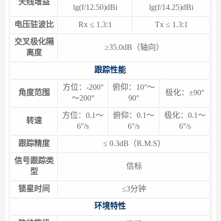
天线增益
lg(f/12.50)dBi
lg(f/14.25)dBi
电压驻波比
Rx ≤ 1.3:1
Tx ≤ 1.3:1
交叉极化隔
≥35.0dB（轴向）
离度
跟踪性能
方位：-200°
俯仰：10°～
角度范围
极化：±90°
～200°
90°
方位：0.1～
俯仰：0.1～
极化：0.1～
转速
6°/s
6°/s
6°/s
跟踪精度
≤ 0.3dB（R.M.S）
信号跟踪类
信标
型
锁星时间
≤3分钟
环境特性