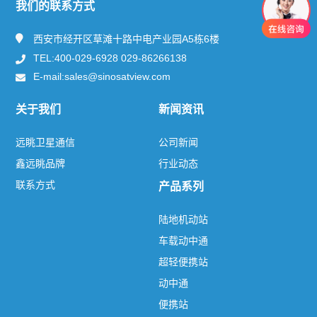
我们的联系方式
新闻资讯
西安市经开区草滩十路中电产业园A5栋6楼
TEL:400-029-6928 029-86266138
产品及服务
E-mail:sales@sinosatview.com
解决方案
关于我们
新闻资讯
联系方式
远眺卫星通信
公司新闻
鑫远眺品牌
行业动态
联系方式
产品系列
热门标签
TAG
陆地机动站
车载动中通
关于我们
超轻便携站
远眺卫星通信
鑫远眺品牌
联系方式
动中通
新闻资讯
便携站