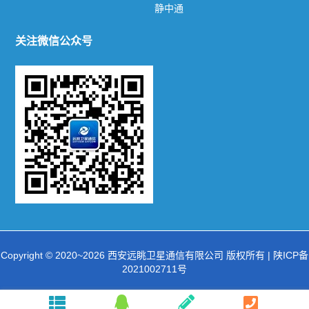
静中通
公司新闻
行业动态
关注微信公众号
产品系列
陆地机动站
车载动中通
超轻便携站
动中通
便携站
静中通
Copyright © 2020~2026 西安远眺卫星通信有限公司 版权所有 |
陕ICP备
2021002711号