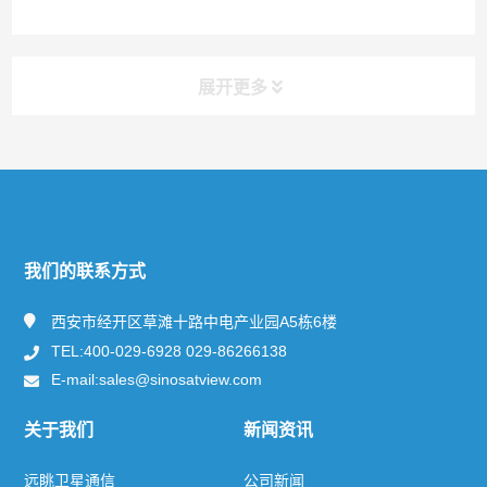
展开更多
快捷导航
NAV
关于远眺
我们的联系方式
新闻资讯
西安市经开区草滩十路中电产业园A5栋6楼
TEL:400-029-6928 029-86266138
产品及服务
E-mail:sales@sinosatview.com
解决方案
关于我们
新闻资讯
联系方式
远眺卫星通信
公司新闻