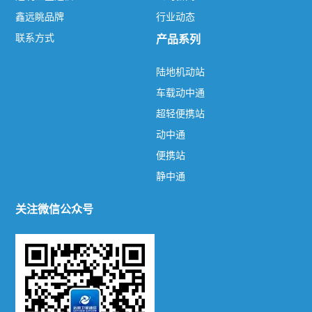
鑫远眺品牌
行业动态
联系方式
产品系列
热门标签
TAG
陆地机动站
车载动中通
关于我们
超轻便携站
远眺卫星通信
鑫远眺品牌
联系方式
动中通
新闻资讯
便携站
静中通
公司新闻
行业动态
关注微信公众号
产品系列
陆地机动站
车载动中通
超轻便携站
动中通
便携站
静中通