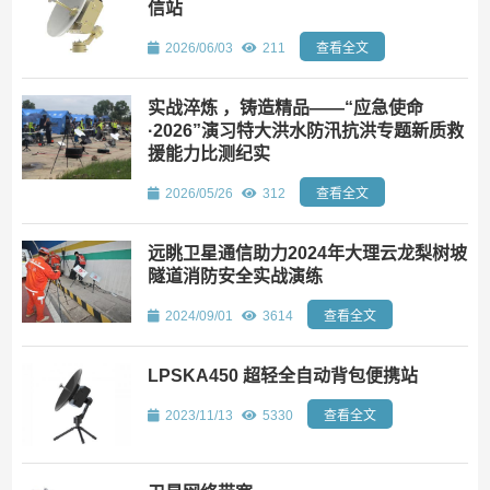
信站
2026/06/03
211
查看全文
实战淬炼 ，铸造精品——“应急使命
·2026”演习特大洪水防汛抗洪专题新质救
援能力比测纪实
2026/05/26
312
查看全文
远眺卫星通信助力2024年大理云龙梨树坡
隧道消防安全实战演练
2024/09/01
3614
查看全文
LPSKA450 超轻全自动背包便携站
2023/11/13
5330
查看全文