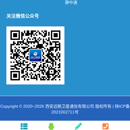
静中通
公司新闻
行业动态
关注微信公众号
产品系列
陆地机动站
车载动中通
超轻便携站
动中通
便携站
静中通
Copyright © 2020~2026 西安远眺卫星通信有限公司 版权所有 |
陕ICP备
2021002711号