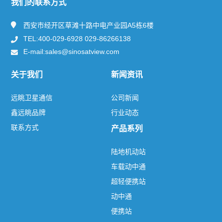
我们的联系方式
新闻资讯
西安市经开区草滩十路中电产业园A5栋6楼
TEL:400-029-6928 029-86266138
产品及服务
E-mail:sales@sinosatview.com
解决方案
关于我们
新闻资讯
联系方式
远眺卫星通信
公司新闻
鑫远眺品牌
行业动态
联系方式
产品系列
热门标签
TAG
陆地机动站
车载动中通
关于我们
超轻便携站
远眺卫星通信
鑫远眺品牌
联系方式
动中通
新闻资讯
便携站