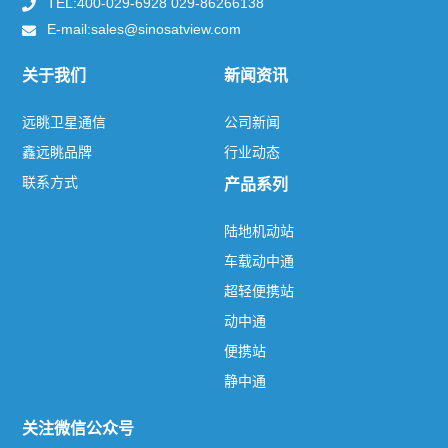
TEL:400-029-6928 029-86266138
产品及服务
E-mail:sales@sinosatview.com
解决方案
关于我们
新闻资讯
联系方式
远眺卫星通信
公司新闻
鑫远眺品牌
行业动态
联系方式
产品系列
热门标签
TAG
陆地机动站
车载动中通
关于我们
超轻便携站
远眺卫星通信
鑫远眺品牌
联系方式
动中通
新闻资讯
便携站
静中通
公司新闻
行业动态
关注微信公众号
产品系列