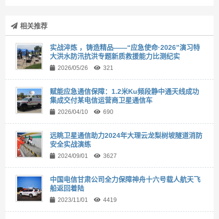
相关推荐
实战淬炼 ，铸造精品——“应急使命·2026”演习特
大洪水防汛抗洪专题新质救援能力比测纪实
2026/05/26
321
赋能应急通信保障：1.2米Ku频段静中通天线成功
集成交付某电信运营商卫星通信车
2026/04/10
690
远眺卫星通信助力2024年大理云龙梨树坡隧道消防
安全实战演练
2024/09/01
3627
中国电信甘肃公司全力保障神舟十六号载人航天飞
船返回着陆
2023/11/01
4419